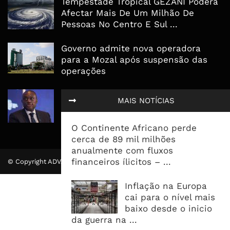
Tempestade Tropical GEZANI Poderá
Afectar Mais De Um Milhão De
Pessoas No Centro E Sul ...
Governo admite nova operadora
para a Mozal após suspensão das
operações
CEO do Standard Bank pede ao
MAIS NOTÍCIAS
Governo que “saia do caminho” e
facilite os negócios
O Continente Africano perde
cerca de 89 mil milhões
anualmente com fluxos
financeiros ílicitos – ...
© Copyright ADVALUE. Todos Direitos Reservados.
Inflação na Europa
cai para o nível mais
baixo desde o inicio
da guerra na ...