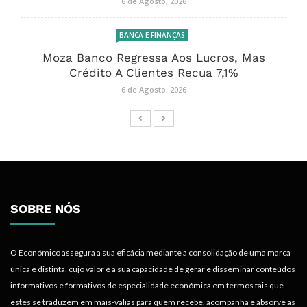
6 de Agosto, 2026
BANCA E FINANÇAS
Moza Banco Regressa Aos Lucros, Mas
Crédito A Clientes Recua 7,1%
6 de Agosto, 2026
SOBRE NÓS
O Económico assegura a sua eficácia mediante a consolidação de uma marca
única e distinta, cujo valor é a sua capacidade de gerar e disseminar conteúdos
informativos e formativos de especialidade económica em termos tais que
estes se traduzem em mais-valias para quem recebe, acompanha e absorve as