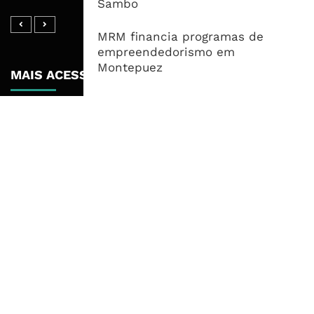
Sambo
MRM financia programas de
empreendedorismo em
Montepuez
MAIS ACESSADOS
Tempestade Tropical GEZANI Poderá
Afectar Mais De Um Milhão De
Pessoas No Centro E Sul ...
Governo admite nova operadora
para a Mozal após suspensão das
operações
CEO do Standard Bank pede ao
Governo que “saia do caminho” e
facilite os negócios