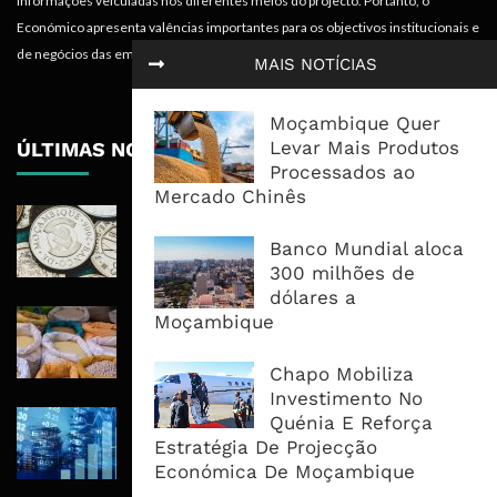
informações veiculadas nos diferentes meios do projecto. Portanto, o
Económico apresenta valências importantes para os objectivos institucionais e
de negócios das empresas.
MAIS NOTÍCIAS
Moçambique Quer
Levar Mais Produtos
ÚLTIMAS NOTÍCIAS
Processados ao
Mercado Chinês
Economia Moçambicana Procura
Recuperar em 2026, Mas Crédito,
Banco Mundial aloca
Dívida e Divisas Limitam Aceleração
300 milhões de
dólares a
Commodities Agrícolas Entram Numa
Moçambique
Nova Fase de Risco Após Meses de
Oferta Confortável
Chapo Mobiliza
Investimento No
Dívida Pública Sobe Para 75,2% do
Quénia E Reforça
PIB e Pressão Desloca-se Para o
Estratégia De Projecção
Endividamento Interno
Económica De Moçambique