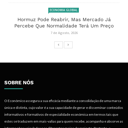
ECONOMIA GLOBAL
Hormuz Pode Reabrir, Mas Mercado Já
Percebe Que Normalidade Terá Um Preço
7 de Agosto, 2026
SOBRE NÓS
O Económico assegura a sua eficácia mediante a consolidação de uma marca
única e distinta, cujo valor é a sua capacidade de gerar e disseminar conteúdos
informativos e formativos de especialidade económica em termos tais que
estes se traduzem em mais-valias para quem recebe, acompanha e absorve as