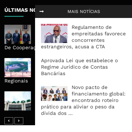
ÚLTIMAS NOTÍCIAS
MAIS NOTÍCIAS
Regulamento de
Moçambique E ECA Colocam
empreitadas favorece
Emprego, Industrialização E
concorrentes
Execução No Centro Da Nova Agenda
estrangeiros, acusa a CTA
De Cooperação
Aprovada Lei que estabelece o
Nova Capacidade Cimenteira Coloca
Regime Jurídico de Contas
Moçambique No Caminho Da Auto-
Bancárias
Suficiência E Das Exportações
Regionais
Novo pacto de
financiamento global:
AfDB Aprova US$265 Milhões E
encontrado roteiro
Acelera Ligação Da Zâmbia Ao
prático para aliviar o peso da
Corredor Do Lobito
dívida dos ...