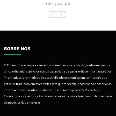
8 de Agosto, 2026
SOBRE NÓS
O Económico assegura a sua eficácia mediante a consolidação de uma marca
única e distinta, cujo valor é a sua capacidade de gerar e disseminar conteúdos
informativos e formativos de especialidade económica em termos tais que
estes se traduzem em mais-valias para quem recebe, acompanha e absorve as
informações veiculadas nos diferentes meios do projecto. Portanto, o
Económico apresenta valências importantes para os objectivos institucionais e
de negócios das empresas.