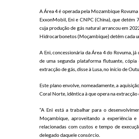
A Área 4 é operada pela Mozambique Rovuma V
ExxonMobil, Eni e CNPC (China), que detém 70
cuja produção de gás natural arrancou em 2022
Hidrocarbonetos (Moçambique) detêm cada um
A Eni, concessionária da Área 4 do Rovuma, 
de uma segunda plataforma flutuante, cópia
extracção de gás, disse à Lusa, no início de Outu
Este plano envolve, nomeadamente, a aquisiçã
Coral Norte, idêntica à que opera na extracção 
“A Eni está a trabalhar para o desenvolvi
Moçambique, aproveitando a experiência e a
relacionadas com custos e tempo de execução
delegado daquele consórcio.