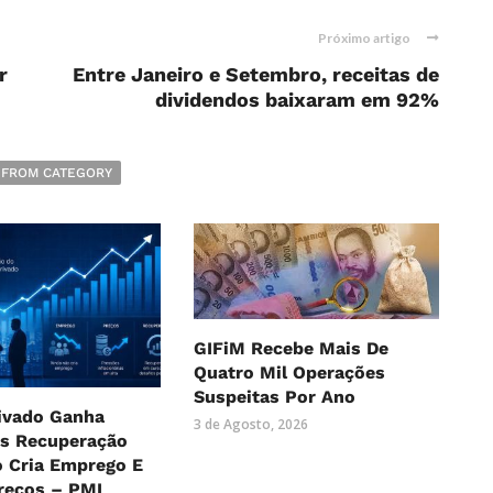
Próximo artigo
r
Entre Janeiro e Setembro, receitas de
dividendos baixaram em 92%
 FROM CATEGORY
GIFiM Recebe Mais De
Quatro Mil Operações
Suspeitas Por Ano
rivado Ganha
3 de Agosto, 2026
as Recuperação
o Cria Emprego E
reços – PMI