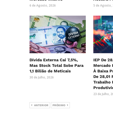
6 de Agosto, 2026
5 de Agosto,
Dívida Externa Cai 7,5%,
IEP De 28
Mas Stock Total Sobe Para
Mercado 
1,1 Bilião de Meticais
À Baixa P
De 28,01 
30 de Julho, 2026
Trabalho 
Produtivi
23 de Julho, 
ANTERIOR
PRÓXIMO