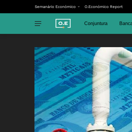
Semanário Económico
O.Económico Report
Conjuntura
Banca