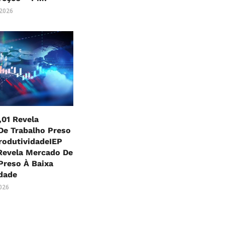
 2026
,01 Revela
De Trabalho Preso
rodutividadeIEP
Revela Mercado De
Preso À Baixa
dade
2026