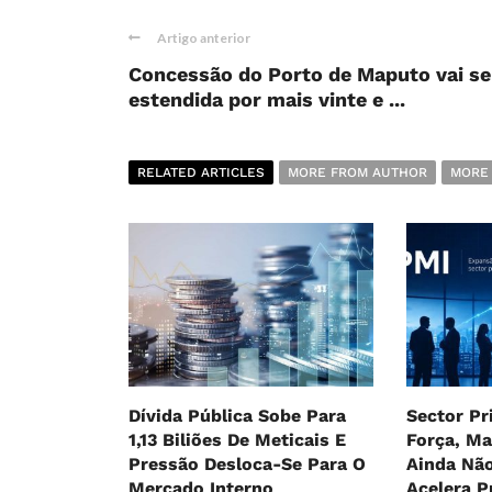
Artigo anterior
Concessão do Porto de Maputo vai se
estendida por mais vinte e ...
RELATED ARTICLES
MORE FROM AUTHOR
MORE
Dívida Pública Sobe Para
Sector P
1,13 Biliões De Meticais E
Força, M
Pressão Desloca-Se Para O
Ainda Nã
Mercado Interno
Acelera P