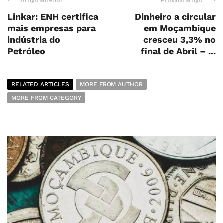
Artigo anterior
Próximo artigo
Linkar: ENH certifica
Dinheiro a circular
mais empresas para
em Moçambique
indústria do
cresceu 3,3% no
Petróleo
final de Abril – ...
RELATED ARTICLES
MORE FROM AUTHOR
MORE FROM CATEGORY