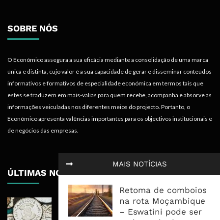
SOBRE NÓS
O Económico assegura a sua eficácia mediante a consolidação de uma marca
única e distinta, cujo valor é a sua capacidade de gerar e disseminar conteúdos
informativos e formativos de especialidade económica em termos tais que
estes se traduzem em mais-valias para quem recebe, acompanha e absorve as
informações veiculadas nos diferentes meios do projecto. Portanto, o
Económico apresenta valências importantes para os objectivos institucionais e
de negócios das empresas.
MAIS NOTÍCIAS
ÚLTIMAS NOTÍCIAS
Retoma de comboios
na rota Moçambique
Economia Moçambicana Procura
– Eswatini pode ser
Recuperar em 2026, Mas Crédito,