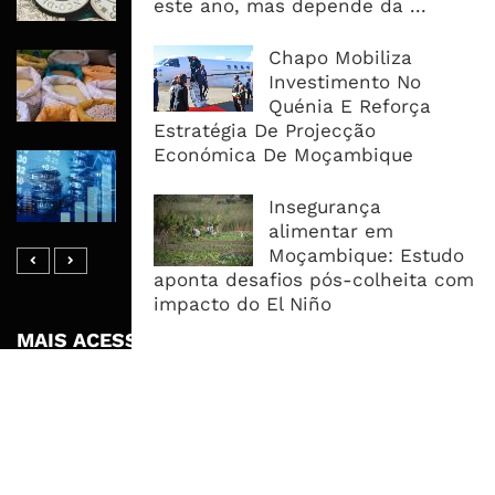
este ano, mas depende da ...
Dívida e Divisas Limitam Aceleração
Chapo Mobiliza
Commodities Agrícolas Entram Numa
Investimento No
Nova Fase de Risco Após Meses de
Quénia E Reforça
Oferta Confortável
Estratégia De Projecção
Económica De Moçambique
Dívida Pública Sobe Para 75,2% do
PIB e Pressão Desloca-se Para o
Insegurança
Endividamento Interno
alimentar em
Moçambique: Estudo
aponta desafios pós-colheita com
impacto do El Niño
MAIS ACESSADOS
Tempestade Tropical GEZANI Poderá
Afectar Mais De Um Milhão De
Pessoas No Centro E Sul ...