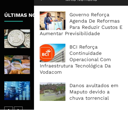
Governo Reforça
ÚLTIMAS NOTÍCIAS
Agenda De Reformas
Para Reduzir Custos E
Economia Moçambicana Procura
Aumentar Previsibilidade
Recuperar em 2026, Mas Crédito,
Dívida e Divisas Limitam Aceleração
BCI Reforça
Continuidade
Commodities Agrícolas Entram Numa
Operacional Com
Nova Fase de Risco Após Meses de
Infraestrutura Tecnológica Da
Oferta Confortável
Vodacom
Dívida Pública Sobe Para 75,2% do
Danos avultados em
PIB e Pressão Desloca-se Para o
Maputo devido a
Endividamento Interno
chuva torrencial