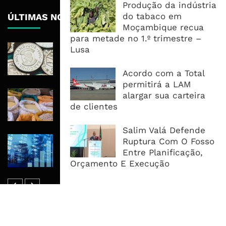
Produção da indústria
do tabaco em
ÚLTIMAS NOTÍCIAS
Moçambique recua
para metade no 1.º trimestre –
Economia Moçambicana Procura
Lusa
Recuperar em 2026, Mas Crédito,
Dívida e Divisas Limitam Aceleração
Acordo com a Total
permitirá a LAM
Commodities Agrícolas Entram Numa
alargar sua carteira
Nova Fase de Risco Após Meses de
de clientes
Oferta Confortável
Salim Valá Defende
Dívida Pública Sobe Para 75,2% do
Ruptura Com O Fosso
PIB e Pressão Desloca-se Para o
Entre Planificação,
Endividamento Interno
Orçamento E Execução
MAIS ACESSADOS