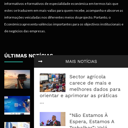
informativos e formativos de especialidade económica em termos tais que
estes se traduzem em mais-valias para quem recebe, acompanha e absorve as
informações veiculadas nos diferentes meios do projecto. Portanto, o
Económico apresenta valências importantes para os objectivos institucionais e
de negócios das empresas.
ÚLTIMAS NOTÍCIAS
MAIS NOTÍCIAS
Rovuma LNG Avança Com Selecção
Sector agrícola
De Consórcio EPC Antes Da FID De
carece de mais e
2026
melhores dados para
orientar e aprimorar as práticas
Maputo Vai Acolher Cimeira Africana
...
De Traveltech E Coloca Digitalização
No Centro Da Agenda Turística
“Não Estamos À
Espera, Estamos A
ATIDI Quer Duplicar Capital E Elevar
Trabalhar”: Valá