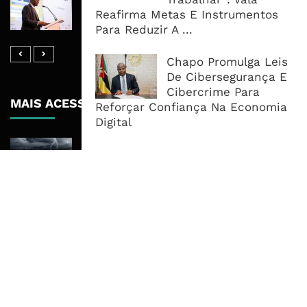
Garantias Para US$20 Mil Milhões
Reafirma Metas E Instrumentos
Por Ano
Para Reduzir A ...
Chapo Promulga Leis
De Cibersegurança E
Cibercrime Para
MAIS ACESSADOS
Reforçar Confiança Na Economia
Digital
Tempestade Tropical GEZANI Poderá
Afectar Mais De Um Milhão De
Pessoas No Centro E Sul ...
Governo admite nova operadora
para a Mozal após suspensão das
operações
CEO do Standard Bank pede ao
Governo que “saia do caminho” e
facilite os negócios