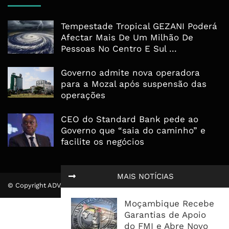
Tempestade Tropical GEZANI Poderá
Afectar Mais De Um Milhão De
Pessoas No Centro E Sul ...
Governo admite nova operadora
para a Mozal após suspensão das
operações
CEO do Standard Bank pede ao
Governo que “saia do caminho” e
facilite os negócios
MAIS NOTÍCIAS
© Copyright ADVALUE. Todos Direitos Reservados.
Moçambique Recebe
Garantias de Apoio
do FMI e Abre Novo