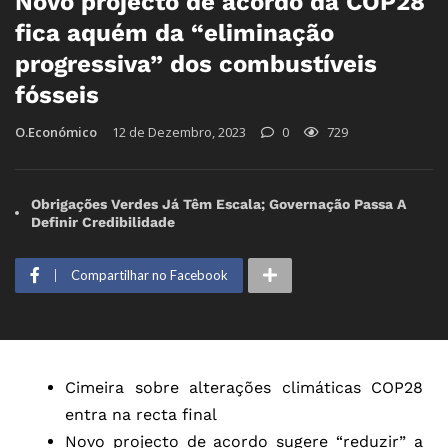
Novo projecto de acordo da COP28
fica aquém da “eliminação
progressiva” dos combustíveis
fósseis
O.Económico
12 de Dezembro, 2023
0
729
Obrigações Verdes Já Têm Escala; Governação Passa A
Definir Credibilidade
Compartilhar no Facebook
Cimeira sobre alterações climáticas COP28
entra na recta final
Novo projecto de acordo sugere “reduzir” a