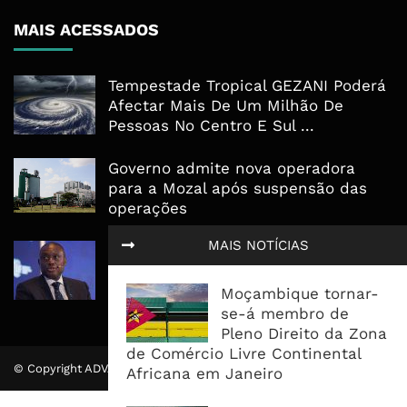
MAIS ACESSADOS
Tempestade Tropical GEZANI Poderá
Afectar Mais De Um Milhão De
Pessoas No Centro E Sul ...
Governo admite nova operadora
para a Mozal após suspensão das
operações
MAIS NOTÍCIAS
CEO do Standard Bank pede ao
Governo que “saia do caminho” e
facilite os negócios
Moçambique tornar-
se-á membro de
Pleno Direito da Zona
de Comércio Livre Continental
© Copyright ADVALUE. Todos Direitos Reservados.
Africana em Janeiro