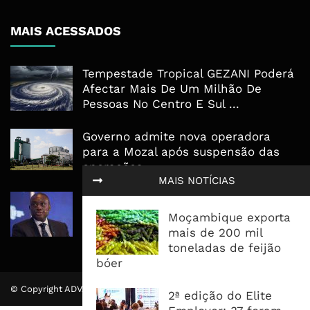
MAIS ACESSADOS
Tempestade Tropical GEZANI Poderá
Afectar Mais De Um Milhão De
Pessoas No Centro E Sul ...
Governo admite nova operadora
para a Mozal após suspensão das
operações
MAIS NOTÍCIAS
CEO do Standard Bank pede ao
Governo que “saia do caminho” e
Moçambique exporta
facilite os negócios
mais de 200 mil
toneladas de feijão
bóer
© Copyright ADVALUE. Todos Direitos Reservados.
2ª edição do Elite