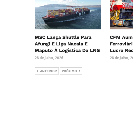
MSC Lança Shuttle Para
CFM Aume
Afungi E Liga Nacala E
Ferroviár
Maputo À Logística Do LNG
Lucro Re
28 de Julho, 2026
28 de Julho, 
ANTERIOR
PRÓXIMO