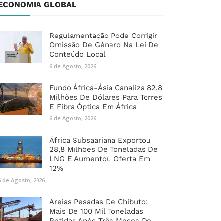
ECONOMIA GLOBAL
Regulamentação Pode Corrigir
Omissão De Género Na Lei De
Conteúdo Local
6 de Agosto, 2026
Fundo África-Ásia Canaliza 82,8
Milhões De Dólares Para Torres
E Fibra Óptica Em África
6 de Agosto, 2026
África Subsaariana Exportou
28,8 Milhões De Toneladas De
LNG E Aumentou Oferta Em
12%
6 de Agosto, 2026
Areias Pesadas De Chibuto:
Mais De 100 Mil Toneladas
Retidas Após Três Meses De