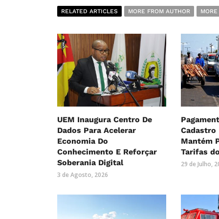
RELATED ARTICLES
MORE FROM AUTHOR
MORE
UEM Inaugura Centro De
Pagament
Dados Para Acelerar
Cadastro
Economia Do
Mantém P
Conhecimento E Reforçar
Tarifas d
Soberania Digital
29 de Julho, 
3 de Agosto, 2026