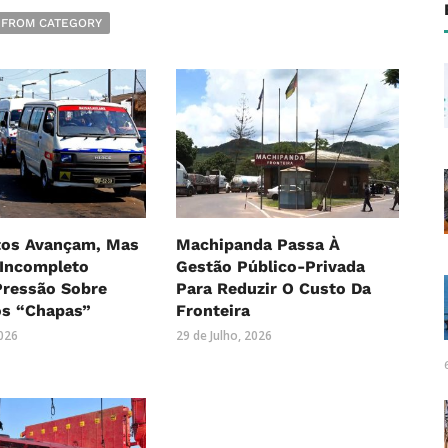
 FROM CATEGORY
os Avançam, Mas
Machipanda Passa À
 Incompleto
Gestão Público-Privada
ressão Sobre
Para Reduzir O Custo Da
os “Chapas”
Fronteira
2026
29 de Julho, 2026