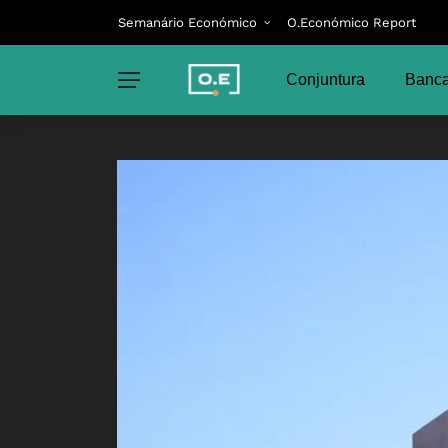
Semanário Económico
O.Económico Report
Conjuntura
Banca