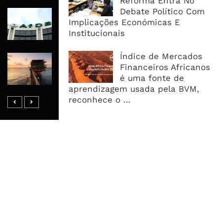
Reforma Entra No
Debate Político Com
AfDB Aprova US$265 Milhões E
Implicações Económicas E
Acelera Ligação Da Zâmbia Ao
Institucionais
Corredor Do Lobito
Índice de Mercados
Rovuma LNG Avança Com Selecção
Financeiros Africanos
De Consórcio EPC Antes Da FID De
é uma fonte de
2026
aprendizagem usada pela BVM,
reconhece o ...
MAIS ACESSADOS
Tempestade Tropical GEZANI Poderá
Afectar Mais De Um Milhão De
Pessoas No Centro E Sul ...
Governo admite nova operadora