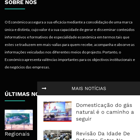
SOBRE NÓS
O Económico assegura a sua eficácia mediante a consolidação de uma marca
única e distinta, cujo valor é a sua capacidade de gerar e disseminar conteúdos
informativos e formativos de especialidade económica em termos tais que
estes se traduzem em mais-valias para quem recebe, acompanha e absorve as
informações veiculadas nos diferentes meios do projecto. Portanto, o
Económico apresenta valências importantes para os objectivos institucionais e
de negócios das empresas.
MAIS NOTÍCIAS
ÚLTIMAS NOTÍCIAS
Domesticação do gás
natural é o caminho a
Nova Capacidade Cimenteira Coloca
seguir
Moçambique No Caminho Da Auto-
Suficiência E Das Exportações
Revisão Da Idade De
Regionais