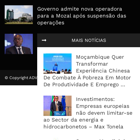
Governo admite nova operadora
para a Mozal após suspensão das
operações
CEO do Standard Bank pede ao
MAIS NOTÍCIAS
Governo que “saia do caminho” e
facilite os negócios
Moçambique Quer
Transformar
Experiência Chinesa
De Combate À Pobreza Em Motor
© Copyright ADVALUE. Todos Direitos Reservados.
De Produtividade E Emprego ...
Investimentos:
Empresas europeias
não devem limitar-se
ao Sector da energia e
hidrocarbonetos – Max Tonela