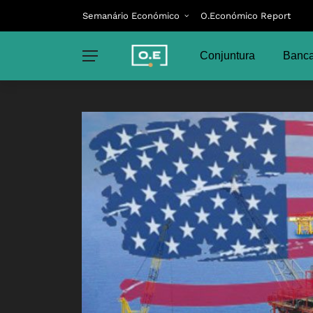
Semanário Económico
O.Económico Report
Conjuntura
Banca