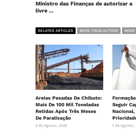
Ministro das Finanças de autorizar a
livre ...
RELATED ARTICLES
MORE FROM AUTHOR
MORE
Areias Pesadas De Chibuto:
Formação
Mais De 100 Mil Toneladas
Seguir Ca
Retidas Após Três Meses
Nacional
De Paralisação
Prioridad
6 de Agosto, 2026
5 de Agosto,