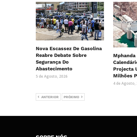
Nova Escassez De Gasolina
Reabre Debate Sobre
Mphanda 
Segurança Do
Calendári
Abastecimento
Projecta 
Milhões P
5 de Agosto, 2026
4 de Agosto,
ANTERIOR
PRÓXIMO