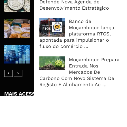
Defende Nova Agenda de
Recuperar em 2026, Mas Crédito,
Desenvolvimento Estratégico
Dívida e Divisas Limitam Aceleração
Banco de
Commodities Agrícolas Entram Numa
Moçambique lança
Nova Fase de Risco Após Meses de
plataforma RTGS,
Oferta Confortável
apontada para impulsionar o
fluxo do comércio ...
Dívida Pública Sobe Para 75,2% do
PIB e Pressão Desloca-se Para o
Moçambique Prepara
Endividamento Interno
Entrada Nos
Mercados De
Carbono Com Novo Sistema De
Registo E Alinhamento Ao ...
MAIS ACESSADOS
Tempestade Tropical GEZANI Poderá
Afectar Mais De Um Milhão De
Pessoas No Centro E Sul ...