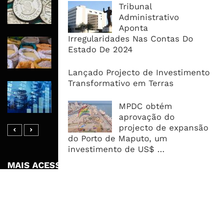
Tribunal
Recuperar em 2026, Mas Crédito,
Administrativo
Dívida e Divisas Limitam Aceleração
Aponta
Irregularidades Nas Contas Do
Commodities Agrícolas Entram Numa
Estado De 2024
Nova Fase de Risco Após Meses de
Oferta Confortável
Lançado Projecto de Investimento
Transformativo em Terras
Dívida Pública Sobe Para 75,2% do
PIB e Pressão Desloca-se Para o
MPDC obtém
Endividamento Interno
aprovação do
projecto de expansão
do Porto de Maputo, um
investimento de US$ ...
MAIS ACESSADOS
Tempestade Tropical GEZANI Poderá
Afectar Mais De Um Milhão De
Pessoas No Centro E Sul ...