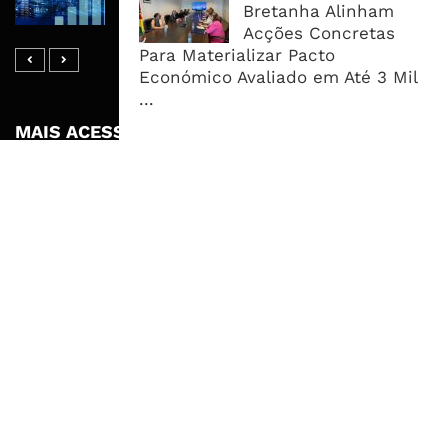
Bretanha Alinham
Endividamento Interno
Acções Concretas
Para Materializar Pacto
Económico Avaliado em Até 3 Mil
...
MAIS ACESSADOS
Tempestade Tropical GEZANI Poderá
Afectar Mais De Um Milhão De
Pessoas No Centro E Sul ...
Governo admite nova operadora
para a Mozal após suspensão das
operações
CEO do Standard Bank pede ao
Governo que “saia do caminho” e
facilite os negócios