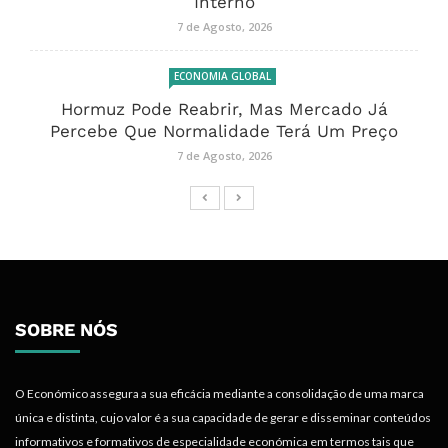
Interno
7 de Agosto, 2026
ECONOMIA GLOBAL
Hormuz Pode Reabrir, Mas Mercado Já
Percebe Que Normalidade Terá Um Preço
7 de Agosto, 2026
SOBRE NÓS
O Económico assegura a sua eficácia mediante a consolidação de uma marca
única e distinta, cujo valor é a sua capacidade de gerar e disseminar conteúdos
informativos e formativos de especialidade económica em termos tais que