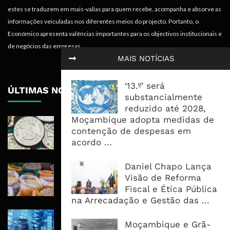
estes se traduzem em mais-valias para quem recebe, acompanha e absorve as
informações veiculadas nos diferentes meios do projecto. Portanto, o
Económico apresenta valências importantes para os objectivos institucionais e
de negócios das empresas.
MAIS NOTÍCIAS
‘13.º’ será
ÚLTIMAS NOTÍCIAS
substancialmente
reduzido até 2028,
Moçambique adopta medidas de
Economia Moçambicana Procura
contenção de despesas em
Recuperar em 2026, Mas Crédito,
acordo ...
Dívida e Divisas Limitam Aceleração
Daniel Chapo Lança
Commodities Agrícolas Entram Numa
Visão de Reforma
Nova Fase de Risco Após Meses de
Fiscal e Ética Pública
Oferta Confortável
na Arrecadação e Gestão das ...
Dívida Pública Sobe Para 75,2% do
Moçambique e Grã-
PIB e Pressão Desloca-se Para o