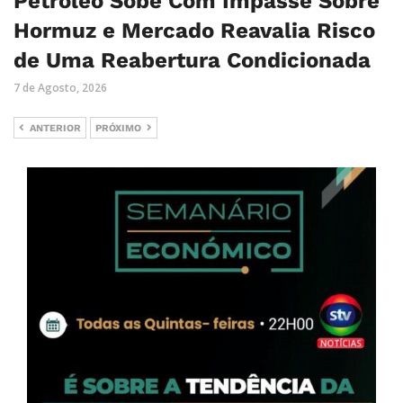
Petróleo Sobe Com Impasse Sobre
Hormuz e Mercado Reavalia Risco
de Uma Reabertura Condicionada
7 de Agosto, 2026
ANTERIOR
PRÓXIMO