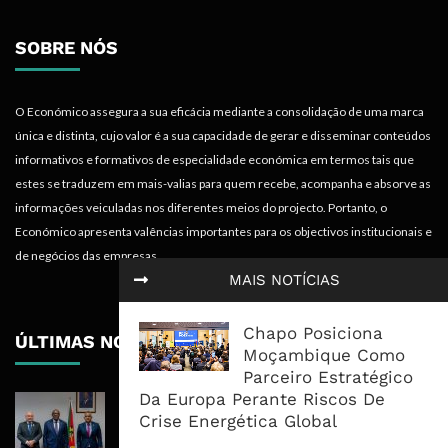
SOBRE NÓS
O Económico assegura a sua eficácia mediante a consolidação de uma marca
única e distinta, cujo valor é a sua capacidade de gerar e disseminar conteúdos
informativos e formativos de especialidade económica em termos tais que
estes se traduzem em mais-valias para quem recebe, acompanha e absorve as
informações veiculadas nos diferentes meios do projecto. Portanto, o
Económico apresenta valências importantes para os objectivos institucionais e
de negócios das empresas.
MAIS NOTÍCIAS
Chapo Posiciona
ÚLTIMAS NOTÍCIAS
Moçambique Como
Parceiro Estratégico
Da Europa Perante Riscos De
Moçambique E ECA Colocam
Crise Energética Global
Emprego, Industrialização E
Execução No Centro Da Nova Agenda