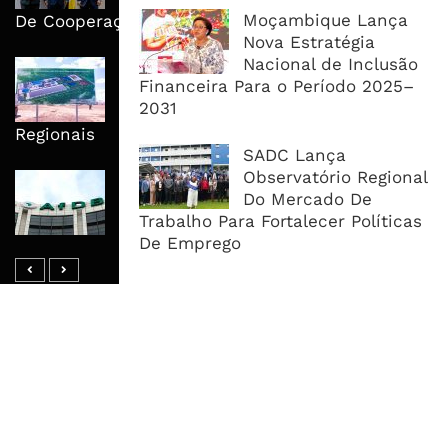
Moçambique Lança
De Cooperação
Nova Estratégia
Nacional de Inclusão
Nova Capacidade Cimenteira Coloca
Financeira Para o Período 2025–
Moçambique No Caminho Da Auto-
2031
Suficiência E Das Exportações
Regionais
SADC Lança
Observatório Regional
AfDB Aprova US$265 Milhões E
Do Mercado De
Acelera Ligação Da Zâmbia Ao
Trabalho Para Fortalecer Políticas
Corredor Do Lobito
De Emprego
MAIS ACESSADOS
Tempestade Tropical GEZANI Poderá
Afectar Mais De Um Milhão De
Pessoas No Centro E Sul ...