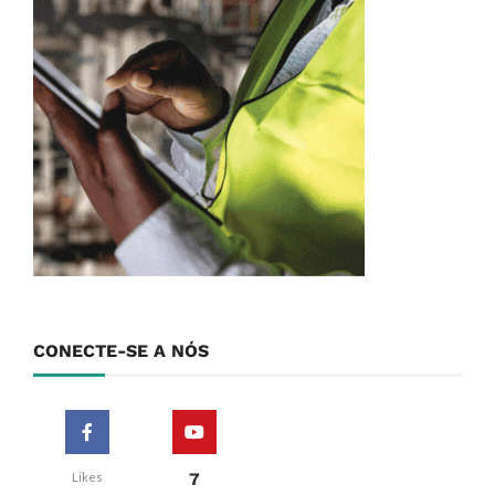
CONECTE-SE A NÓS
7
Likes