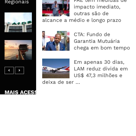
PAE tem medidas de
Regionais
impacto imediato,
outras são de
AfDB Aprova US$265 Milhões E
alcance a médio e longo prazo
Acelera Ligação Da Zâmbia Ao
Corredor Do Lobito
CTA: Fundo de
Garantia Mutuária
Rovuma LNG Avança Com Selecção
chega em bom tempo
De Consórcio EPC Antes Da FID De
2026
Em apenas 30 dias,
LAM reduz divida em
US$ 47,3 milhões e
deixa de ser ...
MAIS ACESSADOS
Tempestade Tropical GEZANI Poderá
Afectar Mais De Um Milhão De
Pessoas No Centro E Sul ...