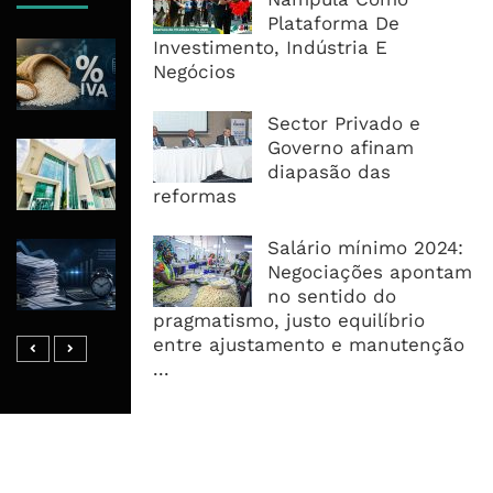
Plataforma De
Investimento, Indústria E
ICM Atribui À Centralização Do Arroz
Negócios
Preços Estáveis E 350 Milhões Em
Impostos
Sector Privado e
Governo afinam
Nedbank Mantém Lucro Em R8,4 Mil
diapasão das
Milhões E Acelera Expansão Para
reformas
África Oriental
Salário mínimo 2024:
Reembolsos Do IVA Sobem Para 4,5
Negociações apontam
Mil Milhões, Mas Morosidade
no sentido do
Mantém Empresas A Financiar O ...
pragmatismo, justo equilíbrio
entre ajustamento e manutenção
...
MAIS ACESSADOS