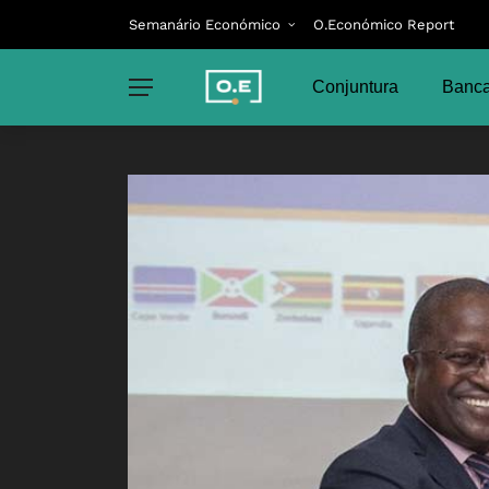
Semanário Económico
O.Económico Report
Conjuntura
Banca