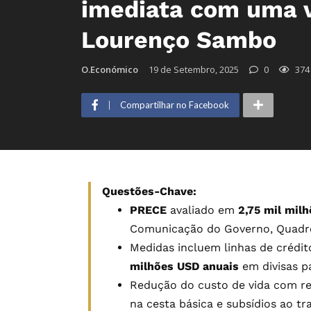
imediata com uma v
Lourenço Sambo
O.Económico
19 de Setembro, 2025
0
374
Compartilhar no Facebook
Questões-Chave:
PRECE
avaliado em
2,75 mil mil
Comunicação do Governo, Quadro
Medidas incluem linhas de crédi
milhões USD anuais
em divisas p
Redução do custo de vida com re
na cesta básica e subsídios ao tr