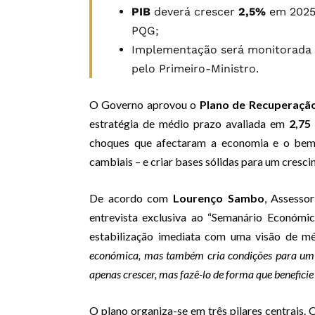
PIB
deverá crescer
2,5%
em 2025
PQG;
Implementação será monitorada
pelo Primeiro-Ministro.
O Governo aprovou o
Plano de Recuperaçã
estratégia de médio prazo avaliada em
2,75
choques que afectaram a economia e o bem-e
cambiais – e criar bases sólidas para um cresci
De acordo com
Lourenço Sambo
, Assesso
entrevista exclusiva ao “Semanário Económi
estabilização imediata com uma visão de m
económica, mas também cria condições para um cr
apenas crescer, mas fazê-lo de forma que beneficie
O plano organiza-se em três pilares centrais. 