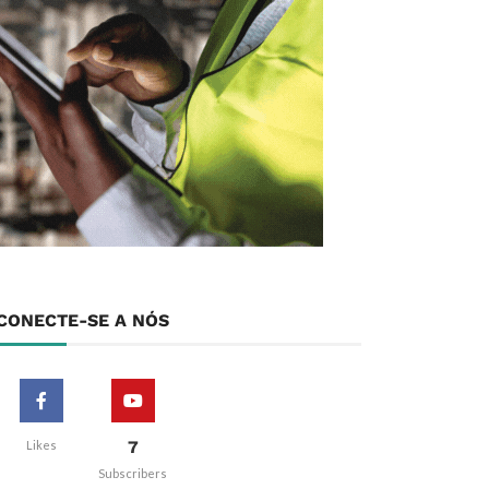
CONECTE-SE A NÓS
7
Likes
Subscribers