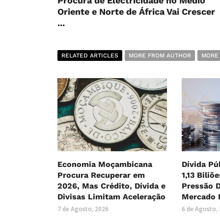
Procura de Electricidade no Médio
Oriente e Norte de África Vai Crescer
...
RELATED ARTICLES
MORE FROM AUTHOR
MORE
Economia Moçambicana
Dívida Pú
Procura Recuperar em
1,13 Biliõ
2026, Mas Crédito, Dívida e
Pressão 
Divisas Limitam Aceleração
Mercado 
7 de Agosto, 2026
6 de Agosto,