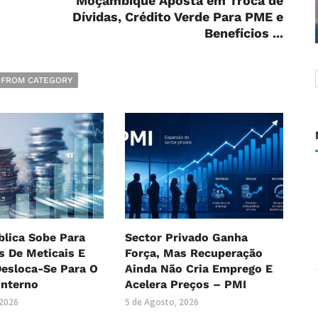
Moçambique Aposta em Troca de
Dívidas, Crédito Verde Para PME e
Benefícios ...
 FROM CATEGORY
blica Sobe Para
Sector Privado Ganha
es De Meticais E
Força, Mas Recuperação
Desloca-Se Para O
Ainda Não Cria Emprego E
Interno
Acelera Preços – PMI
 2026
5 de Agosto, 2026