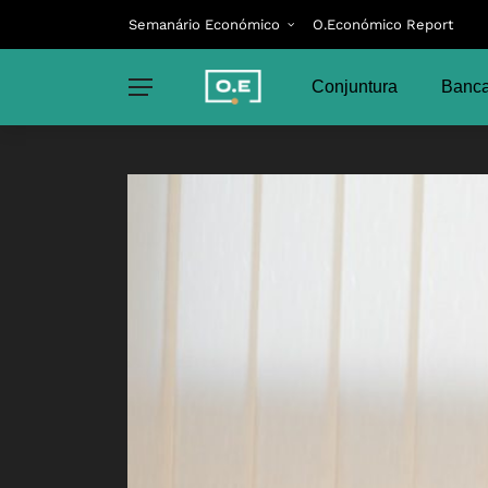
Semanário Económico
O.Económico Report
Conjuntura
Banca