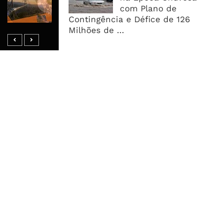
Milhões De Dólares Para Torres E
com Plano de
Fibra Óptica Em África
Contingência e Défice de 126
Milhões de ...
MAIS ACESSADOS
Tempestade Tropical GEZANI Poderá
Afectar Mais De Um Milhão De
Pessoas No Centro E Sul ...
Governo admite nova operadora
para a Mozal após suspensão das
operações
CEO do Standard Bank pede ao
Governo que “saia do caminho” e
facilite os negócios