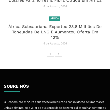
Dólares Para Torres E Fibra Óptica Em África
6 de Agosto, 2026
ÁFRICA
África Subsaariana Exportou 28,8 Milhões De
Toneladas De LNG E Aumentou Oferta Em
12%
6 de Agosto, 2026
SOBRE NÓS
O Económico assegura a sua eficácia mediante a consolidação de uma marca
única e distinta, cujo valor é a sua capacidade de gerar e disseminar conteúdos