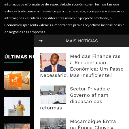
informativos e formativos de especialidade económica em termos tais que
estes se traduzem em mais-valias para quem recebe, acompanha e absorve as
informações veiculadas nos diferentes meios do projecto. Portanto, o
Económico apresenta valências importantes para os objectivos institucionais e
de negócios das empresas.
MAIS NOTÍCIAS
Medidas Financeiras
ÚLTIMAS NOTÍCIAS
à Recuperação
Económica: Um Passo
BCI Lucra 3,34 Mil Milhões De
Necessário, Mas Insuficiente?
Meticais, Mas Crédito A Clientes
Recua 5,5%
Sector Privado e
Governo afinam
Regulamentação Pode Corrigir
diapasão das
Omissão De Género Na Lei De
reformas
Conteúdo Local
Moçambique Entra
Fundo África-Ásia Canaliza 82,8
na Época Chuvosa