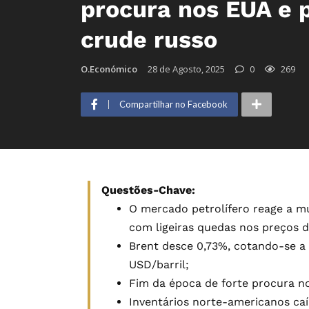
procura nos EUA e p
crude russo
O.Económico
28 de Agosto, 2025
0
269
Compartilhar no Facebook
Questões-Chave:
O mercado petrolífero reage a mu
com ligeiras quedas nos preços d
Brent desce 0,73%, cotando-se a 
USD/barril;
Fim da época de forte procura n
Inventários norte-americanos caí