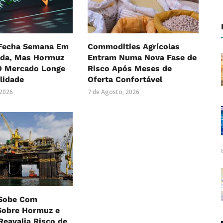
 Fecha Semana Em
Commodities Agrícolas
eda, Mas Hormuz
Entram Numa Nova Fase de
 Mercado Longe
Risco Após Meses de
lidade
Oferta Confortável
 2026
7 de Agosto, 2026
 Sobe Com
Sobre Hormuz e
eavalia Risco de