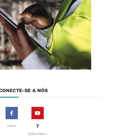
CONECTE-SE A NÓS
7
Likes
Subscribers