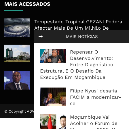
MAIS ACESSADOS
Tempestade Tropical GEZANI Poderá
Afectar Mais De Um Milhão De
Pessoas No Centro E Sul ...
MAIS NOTÍCIAS
Governo admite nova operadora
Repensar O
para a Mozal após suspensão das
Desenvolvimento:
operações
Entre Diagnóstico
Estrutural E O Desafio Da
CEO do Standard Bank pede ao
Execução Em Moçambique
Governo que “saia do caminho” e
facilite os negócios
Filipe Nyusi desafia
FACIM a modernizar-
se
© Copyright ADVALUE. Todos Direitos Reservados.
Moçambique Vai
Acolher o Fórum de