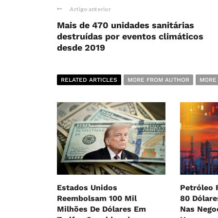
Artigo anterior
Mais de 470 unidades sanitárias
destruídas por eventos climáticos
desde 2019
RELATED ARTICLES
MORE FROM AUTHOR
MORE
Estados Unidos
Petróleo 
Reembolsam 100 Mil
80 Dólar
Milhões De Dólares Em
Nas Nego