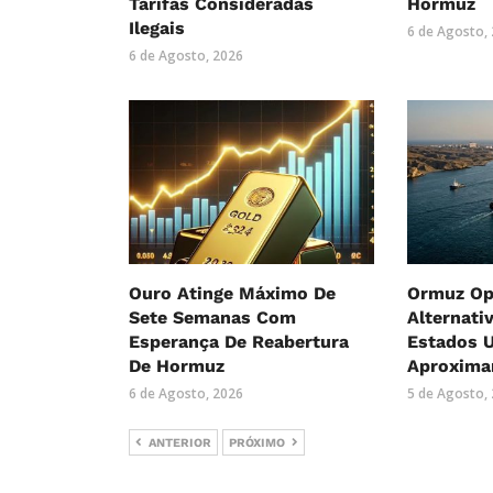
Tarifas Consideradas
Hormuz
Ilegais
6 de Agosto,
6 de Agosto, 2026
Ouro Atinge Máximo De
Ormuz Op
Sete Semanas Com
Alternati
Esperança De Reabertura
Estados U
De Hormuz
Aproxima
6 de Agosto, 2026
5 de Agosto,
ANTERIOR
PRÓXIMO