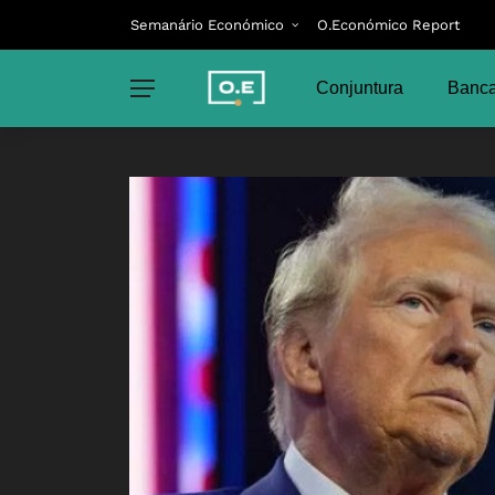
Semanário Económico
O.Económico Report
Conjuntura
Banca