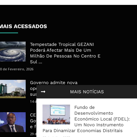
MAIS ACESSADOS
Tempestade Tropical GEZANI
Poderá Afectar Mais De Um
Milhão De Pessoas No Centro E
Sul ...
0 de Fevereiro, 2026
Governo admite nova
operadora para a Mozal após
MAIS NOTÍCIAS
suspensão das operações
14 de Março, 2026
Fundo de
Desenvolvimento
CEO do Standard Bank pede ao
Económico Local (FDEL):
Governo que “saia do caminho”
Um Novo Instrumento
e facilite os negócios
Para Dinamizar Economias Distritais
29 de Janeiro, 2025