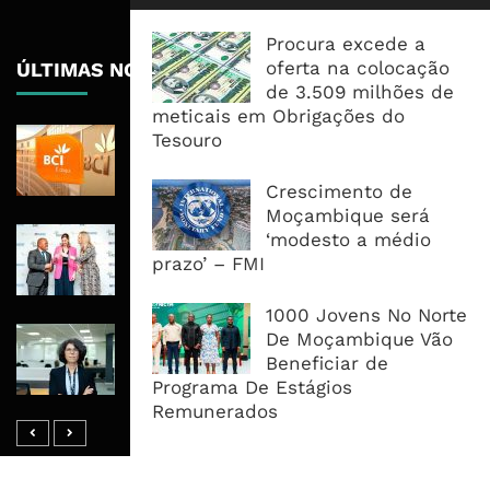
Procura excede a
oferta na colocação
ÚLTIMAS NOTÍCIAS
de 3.509 milhões de
meticais em Obrigações do
BCI Lucra 3,34 Mil Milhões De
Tesouro
Meticais, Mas Crédito A Clientes
Recua 5,5%
Crescimento de
Moçambique será
RAIZ Arranca Com 4 Milhões De
‘modesto a médio
Libras Para Criar Novas Soluções De
prazo’ – FMI
Financiamento Às PME
1000 Jovens No Norte
Banco De Desenvolvimento Pode
De Moçambique Vão
Mobilizar Capital, Mas Governação
Beneficiar de
Define O Resultado
Programa De Estágios
Remunerados