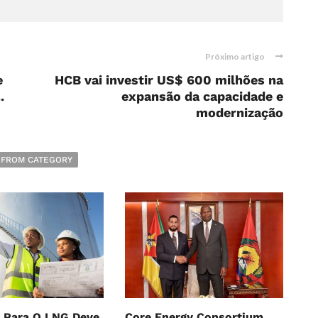
Próximo artigo
e
HCB vai investir US$ 600 milhões na
.
expansão da capacidade e
modernização
 FROM CATEGORY
 Para O LNG Deve
Core Energy Consortium