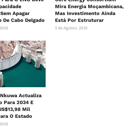
pacidade
Mira Energia Moçambicana,
, Sem Apagar
Mas Investimento Ainda
e De Cabo Delgado
Está Por Estruturar
 2026
5 de Agosto, 2026
Nkuwa Actualiza
o Para 2034 E
US$13,98 Mil
ara O Estado
 2026