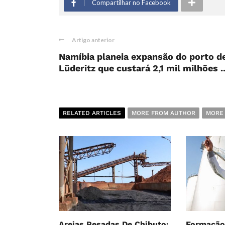
Compartilhar no Facebook
Artigo anterior
Namíbia planeia expansão do porto d
Lüderitz que custará 2,1 mil milhões ..
RELATED ARTICLES
MORE FROM AUTHOR
MORE
Areias Pesadas De Chibuto:
Formação