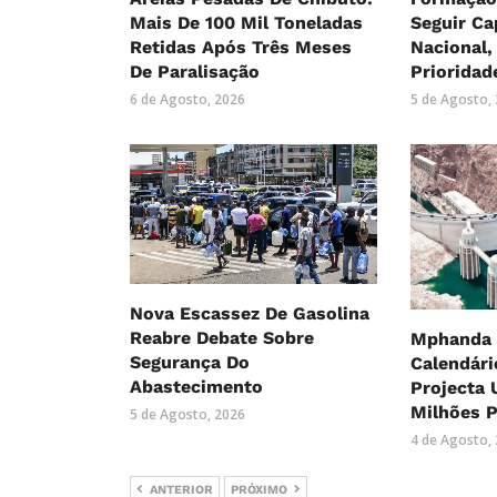
Mais De 100 Mil Toneladas
Seguir Ca
Retidas Após Três Meses
Nacional
De Paralisação
Prioridad
6 de Agosto, 2026
5 de Agosto,
Nova Escassez De Gasolina
Reabre Debate Sobre
Mphanda 
Segurança Do
Calendári
Abastecimento
Projecta 
Milhões P
5 de Agosto, 2026
4 de Agosto,
ANTERIOR
PRÓXIMO