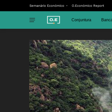
Semanário Económico
O.Económico Report
Conjuntura
Banca