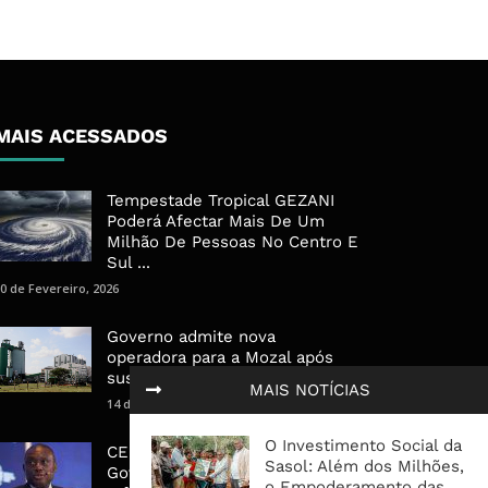
MAIS ACESSADOS
Tempestade Tropical GEZANI
Poderá Afectar Mais De Um
Milhão De Pessoas No Centro E
Sul ...
0 de Fevereiro, 2026
Governo admite nova
operadora para a Mozal após
suspensão das operações
MAIS NOTÍCIAS
14 de Março, 2026
O Investimento Social da
CEO do Standard Bank pede ao
Sasol: Além dos Milhões,
Governo que “saia do caminho”
o Empoderamento das