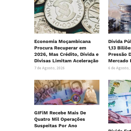
Economia Moçambicana
Dívida Pú
Procura Recuperar em
1,13 Biliõ
2026, Mas Crédito, Dívida e
Pressão 
Divisas Limitam Aceleração
Mercado 
7 de Agosto, 2026
6 de Agosto,
GIFiM Recebe Mais De
Quatro Mil Operações
Suspeitas Por Ano