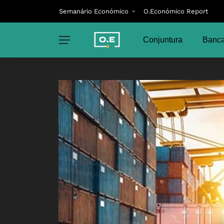
Semanário Económico
O.Económico Report
Conjuntura
Banca