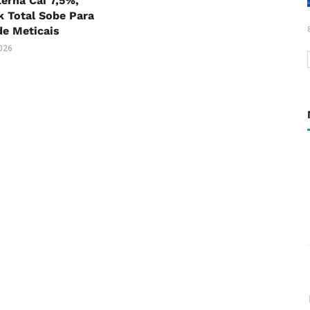
terna Cai 7,5%,
 Total Sobe Para
 de Meticais
2026