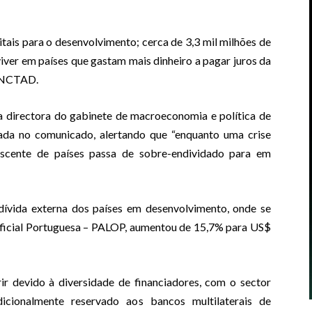
tais para o desenvolvimento; cerca de 3,3 mil milhões de
iver em países que gastam mais dinheiro a pagar juros da
a UNCTAD.
e a directora do gabinete de macroeconomia e política de
tada no comunicado, alertando que “enquanto uma crise
scente de países passa de sobre-endividado para em
ívida externa dos países em desenvolvimento, onde se
Oficial Portuguesa – PALOP, aumentou de 15,7% para US$
r devido à diversidade de financiadores, com o sector
cionalmente reservado aos bancos multilaterais de