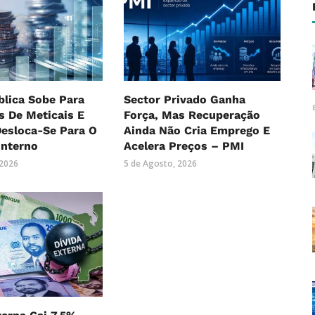
blica Sobe Para
Sector Privado Ganha
es De Meticais E
Força, Mas Recuperação
Desloca-Se Para O
Ainda Não Cria Emprego E
Interno
Acelera Preços – PMI
 2026
5 de Agosto, 2026