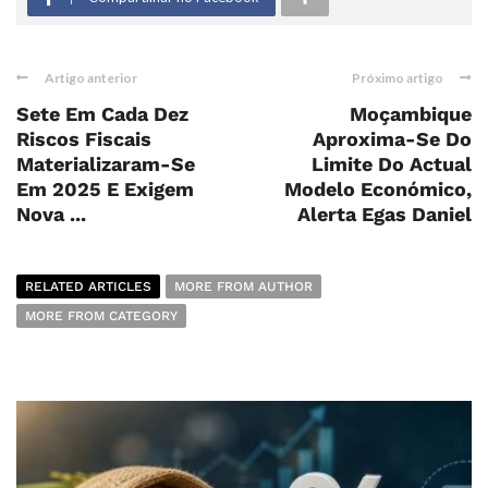
Artigo anterior
Próximo artigo
Sete Em Cada Dez
Moçambique
Riscos Fiscais
Aproxima-Se Do
Materializaram-Se
Limite Do Actual
Em 2025 E Exigem
Modelo Económico,
Nova ...
Alerta Egas Daniel
RELATED ARTICLES
MORE FROM AUTHOR
MORE FROM CATEGORY