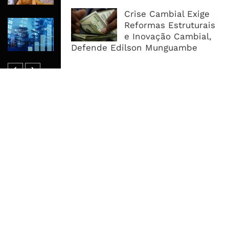
Crise Cambial Exige
Dívida Pública Sobe Para 75,2% do
Reformas Estruturais
PIB e Pressão Desloca-se Para o
e Inovação Cambial,
Endividamento Interno
Defende Edilson Munguambe
MAIS ACESSADOS
Tempestade Tropical GEZANI Poderá
Afectar Mais De Um Milhão De
Pessoas No Centro E Sul ...
Governo admite nova operadora
para a Mozal após suspensão das
operações