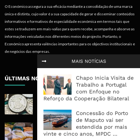
O Económico assegura a sua eficácia mediante a consolidação de uma marca
única e distinta, cujo valor é a sua capacidade de gerar e disseminar conteúdos
informativos e formativos de especialidade económica em termos tais que
estes se traduzem em mais-valias para quem recebe, acompanha e absorve as
informações veiculadas nos diferentes meios do projecto. Portanto, o
Económico apresenta valências importantes para os objectivos institucionais e
de negócios das empresas.
MAIS NOTÍCIAS
Chapo Inicia Visita de
ÚLTIMAS NOTÍCIAS
Trabalho a Portugal
com Enfoque no
Economia Moçambicana Procura
Reforço da Cooperação Bilateral
Recuperar em 2026, Mas Crédito,
Dívida e Divisas Limitam Aceleração
Concessão do Porto
de Maputo vai ser
Commodities Agrícolas Entram Numa
estendida por mais
Nova Fase de Risco Após Meses de
vinte e cinco anos, MPDC ...
Oferta Confortável