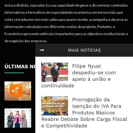
única e distinta, cujo valor é a sua capacidade de gerar e disseminar conteúdos
informativos e formativos de especialidade económica em termos tais que
estes se traduzem em mais-valias para quem recebe, acompanha e absorve as
informações veiculadas nos diferentes meios do projecto. Portanto, o
Económico apresenta valências importantes para os objectivos institucionais e
de negócios das empresas.
MAIS NOTÍCIAS
Filipe Nyusi
ÚLTIMAS NOTÍCIAS
despediu-se com
apelo à união e
BCI Lucra 3,34 Mil Milhões De
continuidade
Meticais, Mas Crédito A Clientes
Recua 5,5%
Prorrogação da
Isenção do IVA Para
RAIZ Arranca Com 4 Milhões De
Produtos Básicos
Libras Para Criar Novas Soluções De
Reabre Debate Sobre Carga Fiscal
Financiamento Às PME
e Competitividade