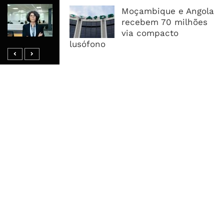
Banco De Desenvolvimento Pode
Moçambique e Angola
Mobilizar Capital, Mas Governação
recebem 70 milhões
Define O Resultado
via compacto
lusófono
MAIS ACESSADOS
Tempestade Tropical GEZANI Poderá
Afectar Mais De Um Milhão De
Pessoas No Centro E Sul ...
Governo admite nova operadora
para a Mozal após suspensão das
operações
CEO do Standard Bank pede ao
Governo que “saia do caminho” e