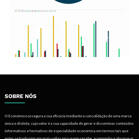
SOBRE NÓS
O Económico assegura a sua eficácia mediante a consolidação de uma marca
única e distinta, cujo valor é a sua capacidade de gerar e disseminar conteúdos
informativos e formativos de especialidade económica em termos tais que
estes se traduzem em mais-valias para quem recebe, acompanha e absorve as