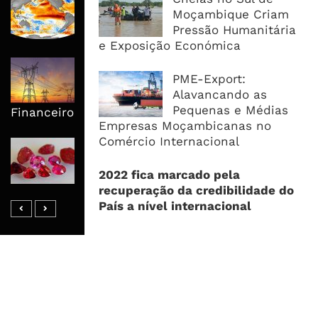
El Niño Pode Empurrar Mais 49
Moçambique Criam
Milhões Para Insegurança Alimentar
Pressão Humanitária
Aguda Até 2027
e Exposição Económica
Mphanda Nkuwa Antecipa
PME-Export:
Benefícios Locais Com Electrificação
Alavancando as
de Comunidades Antes do Fecho
Pequenas e Médias
Financeiro
Empresas Moçambicanas no
Comércio Internacional
Moçambique Leva Leilão
Internacional de Gemas Para Dentro
2022 fica marcado pela
do País e Procura Reter Mais Valor
recuperação da credibilidade do
País a nível internacional
MAIS ACESSADOS
Tempestade Tropical GEZANI Poderá