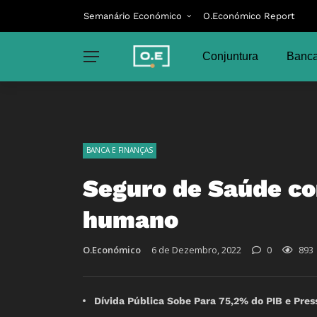
Semanário Económico
O.Económico Report
Conjuntura
Banca
BANCA E FINANÇAS
Seguro de Saúde co
humano
O.Económico
6 de Dezembro, 2022
0
893
Dívida Pública Sobe Para 75,2% do PIB e Pre