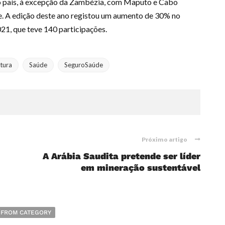
do país, à excepção da Zambézia, com Maputo e Cabo
e. A edição deste ano registou um aumento de 30% no
1, que teve 140 participações.
tura
Saúde
SeguroSaúde
Próximo artigo
A Arábia Saudita pretende ser líder
em mineração sustentável
 FROM CATEGORY