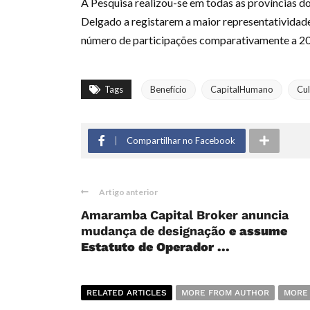
A Pesquisa realizou-se em todas as províncias 
Delgado a registarem a maior representatividad
número de participações comparativamente a 202
Tags
Benefício
CapitalHumano
Cul
Compartilhar no Facebook
Artigo anterior
Amaramba Capital Broker anuncia
mudança de designação
e assume
Estatuto de Operador ...
RELATED ARTICLES
MORE FROM AUTHOR
MORE