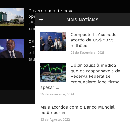
Governo admite nova
operadora para a Mozal após
MAIS NOTÍCIAS
suspensão das operações
14 de Março, 2026
Compacto II: Assinado
acordo de US$ 537.5
CEO do Standard Bank pede ao
milhões
Governo que “saia do caminho”
e facilite os negócios
22 de Setembro, 2023
29 de Janeiro, 2025
Dólar pausa à medida
que os responsáveis da
Reserva Federal se
pronunciam; iene firme
apesar ...
15 de Fevereiro, 2024
Mais acordos com o Banco Mundial
estão por vir
23 de Agosto, 2022