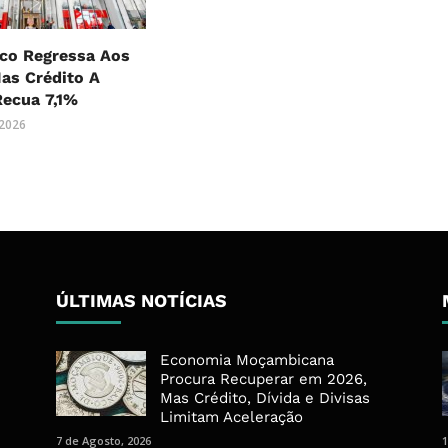
co Regressa Aos
as Crédito A
Recua 7,1%
 2026
ÚLTIMAS NOTÍCIAS
Economia Moçambicana
Procura Recuperar em 2026,
Mas Crédito, Dívida e Divisas
Limitam Aceleração
7 de Agosto, 2026
1