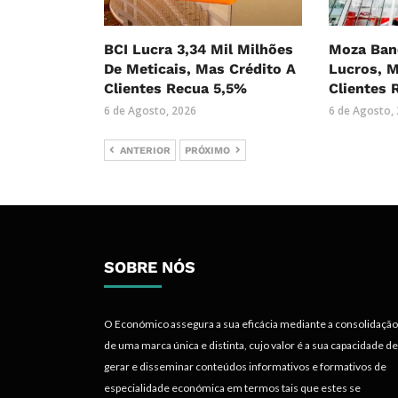
BCI Lucra 3,34 Mil Milhões
Moza Ban
De Meticais, Mas Crédito A
Lucros, M
Clientes Recua 5,5%
Clientes 
6 de Agosto, 2026
6 de Agosto,
ANTERIOR
PRÓXIMO
SOBRE NÓS
O Económico assegura a sua eficácia mediante a consolidação
de uma marca única e distinta, cujo valor é a sua capacidade de
gerar e disseminar conteúdos informativos e formativos de
especialidade económica em termos tais que estes se