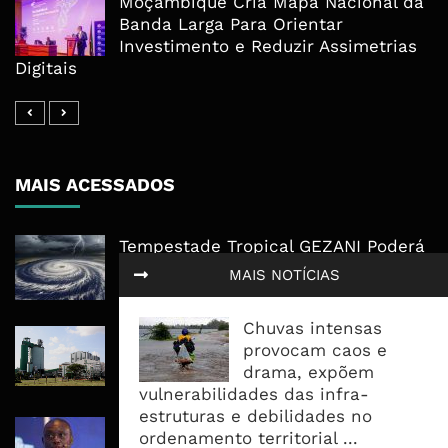
Moçambique Cria Mapa Nacional da
Banda Larga Para Orientar
Investimento e Reduzir Assimetrias
Digitais
MAIS ACESSADOS
Tempestade Tropical GEZANI Poderá
Afectar Mais De Um Milhão De
MAIS NOTÍCIAS
Pessoas No Centro E Sul ...
Chuvas intensas
Governo admite nova operadora
provocam caos e
para a Mozal após suspensão das
drama, expõem
operações
vulnerabilidades das infra-
estruturas e debilidades no
CEO do Standard Bank pede ao
ordenamento territorial ...