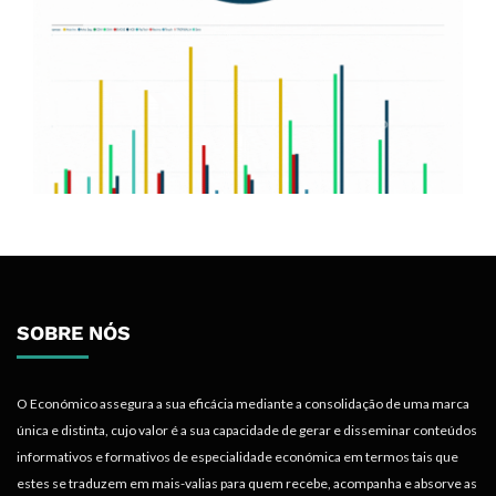
SOBRE NÓS
O Económico assegura a sua eficácia mediante a consolidação de uma marca
única e distinta, cujo valor é a sua capacidade de gerar e disseminar conteúdos
informativos e formativos de especialidade económica em termos tais que
estes se traduzem em mais-valias para quem recebe, acompanha e absorve as