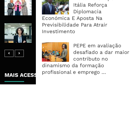
Itália Reforça
Libras Para Criar Novas Soluções De
Diplomacia
Financiamento Às PME
Económica E Aposta Na
Previsibilidade Para Atrair
Banco De Desenvolvimento Pode
Investimento
Mobilizar Capital, Mas Governação
Define O Resultado
PEPE em avaliação
desafiado a dar maior
contributo no
dinamismo da formação
profissional e emprego ...
MAIS ACESSADOS
Tempestade Tropical GEZANI Poderá
Afectar Mais De Um Milhão De
Pessoas No Centro E Sul ...
Governo admite nova operadora
para a Mozal após suspensão das
operações