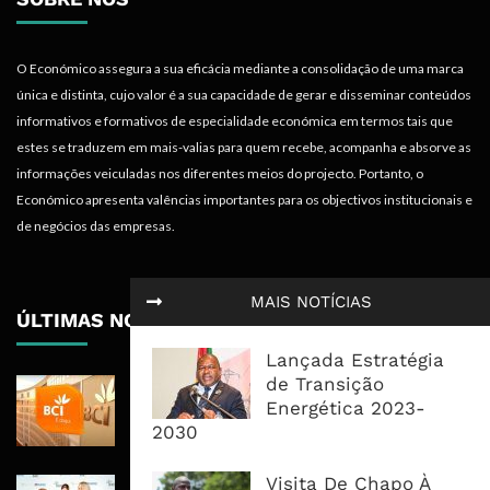
O Económico assegura a sua eficácia mediante a consolidação de uma marca
única e distinta, cujo valor é a sua capacidade de gerar e disseminar conteúdos
informativos e formativos de especialidade económica em termos tais que
estes se traduzem em mais-valias para quem recebe, acompanha e absorve as
informações veiculadas nos diferentes meios do projecto. Portanto, o
Económico apresenta valências importantes para os objectivos institucionais e
de negócios das empresas.
MAIS NOTÍCIAS
ÚLTIMAS NOTÍCIAS
Lançada Estratégia
de Transição
BCI Lucra 3,34 Mil Milhões De
Energética 2023-
Meticais, Mas Crédito A Clientes
2030
Recua 5,5%
Visita De Chapo À
RAIZ Arranca Com 4 Milhões De