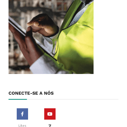
CONECTE-SE A NÓS
7
Likes