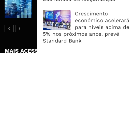
Dívida Pública Sobe Para 75,2% do
PIB e Pressão Desloca-se Para o
Crescimento
Endividamento Interno
económico acelerará
para níveis acima de
5% nos próximos anos, prevê
Standard Bank
MAIS ACESSADOS
Tempestade Tropical GEZANI Poderá
Afectar Mais De Um Milhão De
Pessoas No Centro E Sul ...
Governo admite nova operadora
para a Mozal após suspensão das
operações
CEO do Standard Bank pede ao
Governo que “saia do caminho” e