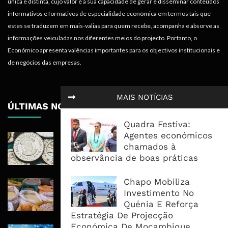
única e distinta, cujo valor é a sua capacidade de gerar e disseminar conteúdos
informativos e formativos de especialidade económica em termos tais que
estes se traduzem em mais-valias para quem recebe, acompanha e absorve as
informações veiculadas nos diferentes meios do projecto. Portanto, o
Económico apresenta valências importantes para os objectivos institucionais e
de negócios das empresas.
MAIS NOTÍCIAS
ÚLTIMAS NOTÍCIAS
Quadra Festiva:
Agentes económicos
Economia Moçambicana Procura
chamados à
Recuperar em 2026, Mas Crédito,
observância de boas práticas
Dívida e Divisas Limitam Aceleração
Chapo Mobiliza
Commodities Agrícolas Entram Numa
Investimento No
Nova Fase de Risco Após Meses de
Quénia E Reforça
Oferta Confortável
Estratégia De Projecção
Económica De Moçambique