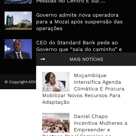
Pessoas No Centro E Sul ...
Governo admite nova operadora
para a Mozal após suspensão das
operações
CEO do Standard Bank pede ao
Governo que “saia do caminho” e
facilite os negócios
MAIS NOTÍCIAS
Moçambique
Intensifica Agenda
© Copyright ADVALUE. Todos Direitos Reservados.
Climática E Procura
Mobilizar Novos Recursos Para
Adaptação
Daniel Chapo
Incentiva Mulheres a
Empreender e