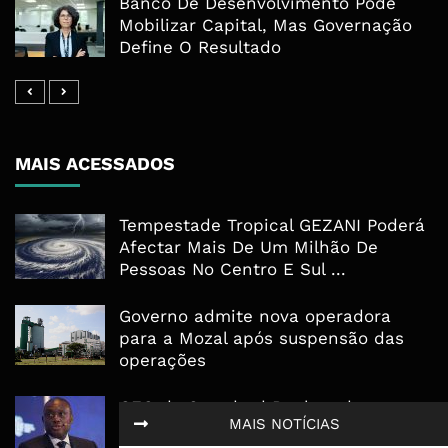
Banco De Desenvolvimento Pode
Mobilizar Capital, Mas Governação
Define O Resultado
MAIS ACESSADOS
Tempestade Tropical GEZANI Poderá
Afectar Mais De Um Milhão De
Pessoas No Centro E Sul ...
Governo admite nova operadora
para a Mozal após suspensão das
operações
CEO do Standard Bank pede ao
MAIS NOTÍCIAS
Governo que “saia do caminho” e