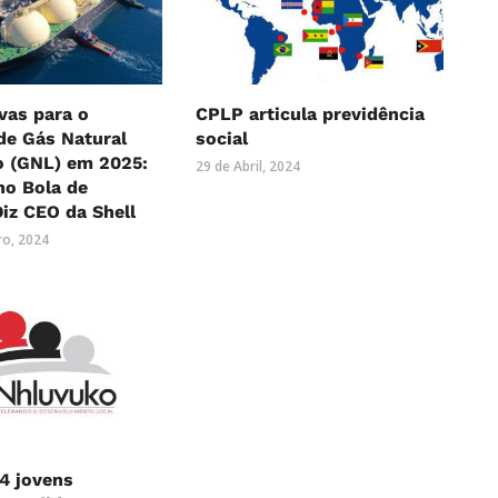
vas para o
CPLP articula previdência
de Gás Natural
social
o (GNL) em 2025:
29 de Abril, 2024
ho Bola de
Diz CEO da Shell
o, 2024
4 jovens