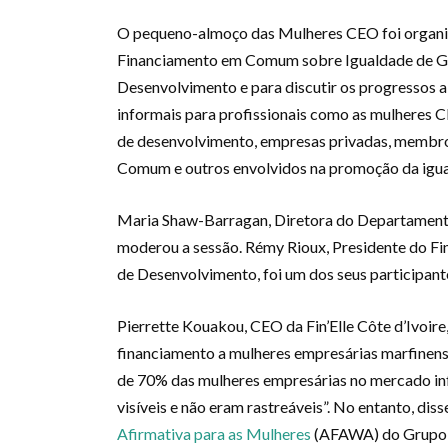
O pequeno-almoço das Mulheres CEO foi organiz
Financiamento em Comum sobre Igualdade de G
Desenvolvimento e para discutir os progressos
informais para profissionais como as mulheres 
de desenvolvimento, empresas privadas, membr
Comum e outros envolvidos na promoção da igua
Maria Shaw-Barragan, Diretora do Departamento
moderou a sessão. Rémy Rioux, Presidente do F
de Desenvolvimento, foi um dos seus participant
Pierrette Kouakou, CEO da Fin’Elle Côte d’Ivoire,
financiamento a mulheres empresárias marfinen
de 70% das mulheres empresárias no mercado info
visíveis e não eram rastreáveis”. No entanto, diss
Afirmativa para as Mulheres
(AFAWA) do Grupo B