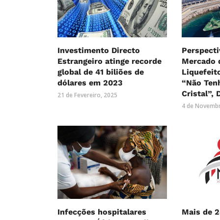
Investimento Directo
Perspecti
Estrangeiro atinge recorde
Mercado 
global de 41 biliões de
Liquefeit
dólares em 2023
“Não Ten
Cristal”, 
21 de Fevereiro, 2025
4 de Novembr
Infecções hospitalares
Mais de 2