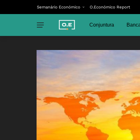
Semanário Económico
O.Económico Report
Conjuntura
Banca