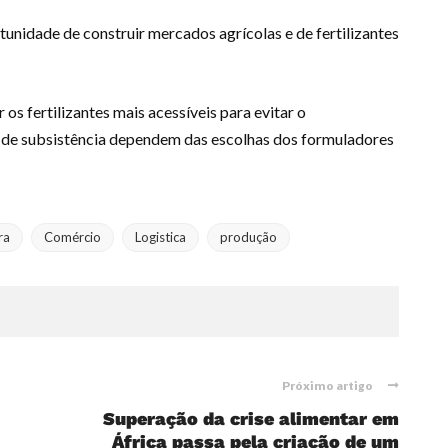
rtunidade de construir mercados agrícolas e de fertilizantes
 os fertilizantes mais acessíveis para evitar o
s de subsistência dependem das escolhas dos formuladores
ra
Comércio
Logistica
produção
Próximo artigo
Superação da crise alimentar em
África passa pela criação de
um