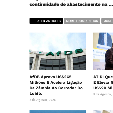
continuidade de abastecimento na ..
RELATED ARTICLES
MORE FROM AUTHOR
MORE
AfDB Aprova US$265
ATIDI Que
Milhões E Acelera Ligação
E Elevar 
Da Zâmbia Ao Corredor Do
US$20 Mi
Lobito
8 de Agosto,
8 de Agosto, 2026