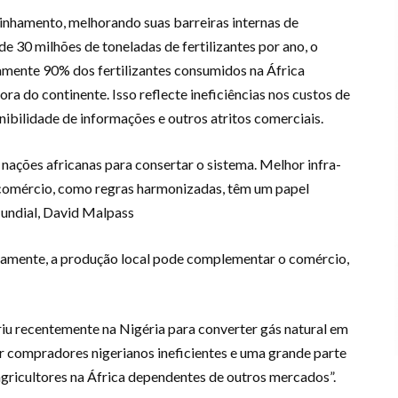
linhamento, melhorando suas barreiras internas de
e 30 milhões de toneladas de fertilizantes por ano, o
mente 90% dos fertilizantes consumidos na África
ra do continente. Isso reflecte ineficiências nos custos de
nibilidade de informações e outros atritos comerciais.
nações africanas para consertar o sistema. Melhor infra-
o comércio, como regras harmonizadas, têm um papel
undial, David Malpass
camente, a produção local pode complementar o comércio,
riu recentemente na Nigéria para converter gás natural em
ar compradores nigerianos ineficientes e uma grande parte
agricultores na África dependentes de outros mercados”.