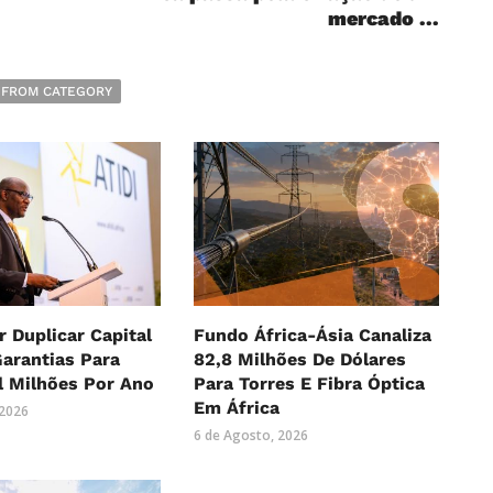
.
mercado ...
 FROM CATEGORY
r Duplicar Capital
Fundo África-Ásia Canaliza
Garantias Para
82,8 Milhões De Dólares
l Milhões Por Ano
Para Torres E Fibra Óptica
Em África
 2026
6 de Agosto, 2026