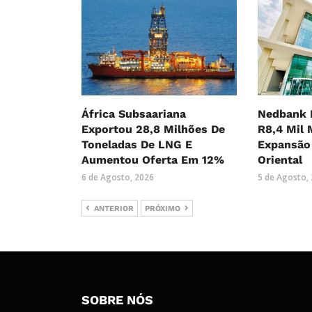
África Subsaariana
Nedbank 
Exportou 28,8 Milhões De
R8,4 Mil 
Toneladas De LNG E
Expansão 
Aumentou Oferta Em 12%
Oriental
6 de Agosto, 2026
5 de Agosto,
ANTERIOR
PRÓXIMO
SOBRE NÓS