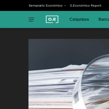
Semanário Económico
O.Económico Report
Conjuntura
Banca