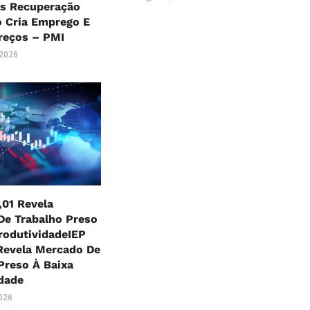
as Recuperação
o Cria Emprego E
reços – PMI
 2026
,01 Revela
De Trabalho Preso
rodutividadeIEP
Revela Mercado De
Preso À Baixa
dade
2026