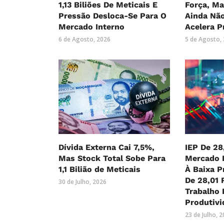
1,13 Biliões De Meticais E
Força, M
Pressão Desloca-Se Para O
Ainda Nã
Mercado Interno
Acelera P
6 de Agosto, 2026
5 de Agosto,
Dívida Externa Cai 7,5%,
IEP De 28
Mas Stock Total Sobe Para
Mercado 
1,1 Bilião de Meticais
À Baixa P
De 28,01 
30 de Julho, 2026
Trabalho 
Produtivi
23 de Julho, 