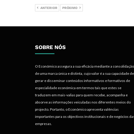
ANTERIOR
PRÓXIMO
SOBRE NÓS
O Económico assegura a sua eficácia mediante a consolidação
de uma marca única e distinta, cujo valor é a sua capacidade de
gerar e disseminar conteúdos informativos e formativos de
especialidade económica em termos tais que estes se
traduzem em mais-valias para quem recebe, acompanha e
absorve as informações veiculadas nos diferentes meios do
projecto. Portanto, o Económico apresenta valências
importantes para os objectivos institucionais e de negócios da
empresas.