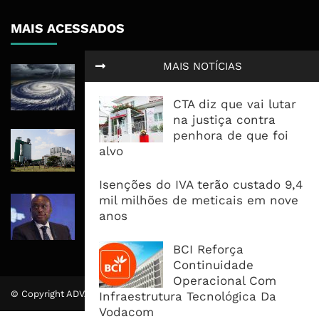
MAIS ACESSADOS
MAIS NOTÍCIAS
Tempestade Tropical GEZANI Poderá
Afectar Mais De Um Milhão De
Pessoas No Centro E Sul ...
CTA diz que vai lutar
na justiça contra
penhora de que foi
Governo admite nova operadora
alvo
para a Mozal após suspensão das
operações
Isenções do IVA terão custado 9,4
mil milhões de meticais em nove
CEO do Standard Bank pede ao
anos
Governo que “saia do caminho” e
facilite os negócios
BCI Reforça
Continuidade
Operacional Com
© Copyright ADVALUE. Todos Direitos Reservados.
Infraestrutura Tecnológica Da
Vodacom