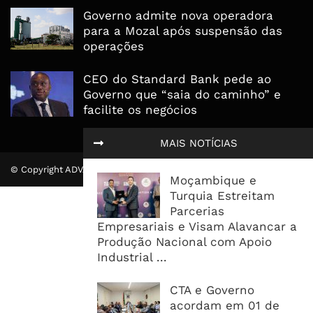
Governo admite nova operadora
para a Mozal após suspensão das
operações
CEO do Standard Bank pede ao
Governo que “saia do caminho” e
facilite os negócios
MAIS NOTÍCIAS
© Copyright ADVALUE. Todos Direitos Reservados.
Moçambique e
Turquia Estreitam
Parcerias
Empresariais e Visam Alavancar a
Produção Nacional com Apoio
Industrial ...
CTA e Governo
acordam em 01 de