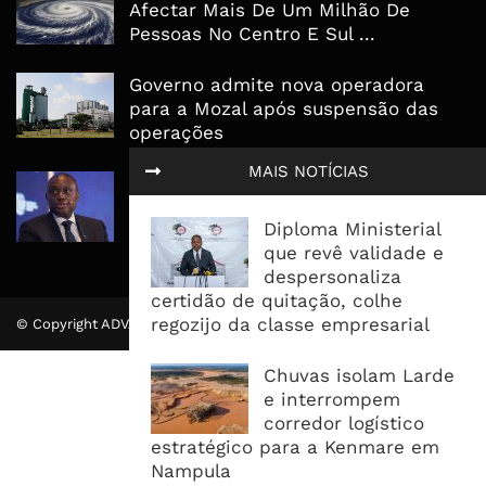
Afectar Mais De Um Milhão De
Pessoas No Centro E Sul ...
Governo admite nova operadora
para a Mozal após suspensão das
operações
MAIS NOTÍCIAS
CEO do Standard Bank pede ao
Governo que “saia do caminho” e
Diploma Ministerial
facilite os negócios
que revê validade e
despersonaliza
certidão de quitação, colhe
regozijo da classe empresarial
© Copyright ADVALUE. Todos Direitos Reservados.
Chuvas isolam Larde
e interrompem
corredor logístico
estratégico para a Kenmare em
Nampula