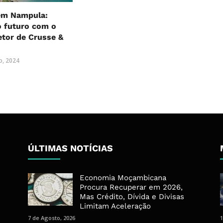
em Nampula:
o futuro com o
etor de Crusse &
o, 2024
ÚLTIMAS NOTÍCIAS
Economia Moçambicana
Procura Recuperar em 2026,
Mas Crédito, Dívida e Divisas
Limitam Aceleração
7 de Agosto, 2026
1