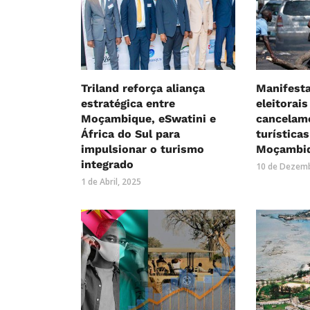
Triland reforça aliança
Manifest
estratégica entre
eleitorai
Moçambique, eSwatini e
cancelam
África do Sul para
turísticas
impulsionar o turismo
Moçambi
integrado
10 de Dezemb
1 de Abril, 2025