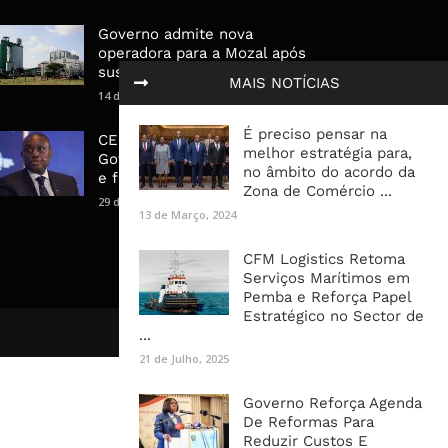
Governo admite nova
operadora para a Mozal após
suspensão das operações
MAIS NOTÍCIAS
14 de Março, 2026
É preciso pensar na
CEO do Standard Bank pede ao
melhor estratégia para,
Governo que “saia do caminho”
no âmbito do acordo da
e facilite os negócios
Zona de Comércio ...
29 de Janeiro, 2025
13 de Março, 2024
CFM Logistics Retoma
Serviços Marítimos em
Pemba e Reforça Papel
Estratégico no Sector de
...
21 de Julho, 2025
Governo Reforça Agenda
De Reformas Para
Reduzir Custos E