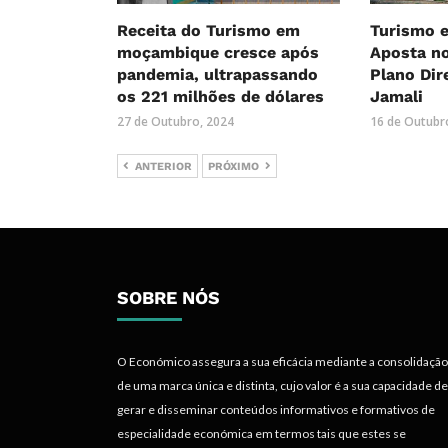
Receita do Turismo em
Turismo 
moçambique cresce após
Aposta n
pandemia, ultrapassando
Plano Dir
os 221 milhões de dólares
Jamali
27 de Outubro, 2024
16 de Outubr
ANTERIOR
PRÓXIMO
SOBRE NÓS
O Económico assegura a sua eficácia mediante a consolidação
de uma marca única e distinta, cujo valor é a sua capacidade de
gerar e disseminar conteúdos informativos e formativos de
especialidade económica em termos tais que estes se